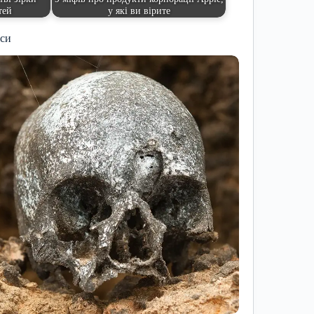
тей
у які ви вірите
иси