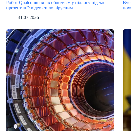
Робот Qualcomm впав обличчям у підлогу під час
Вче
презентації: відео стало вірусним
пох
31.07.2026