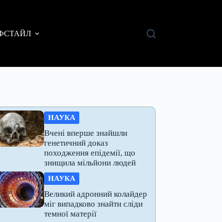
ФСТАЙЛ
НАУКА
Вчені вперше знайшли
генетичний доказ
походження епідемії, що
знищила мільйони людей
НАУКА
Великий адронний колайдер
міг випадково знайти сліди
темної матерії