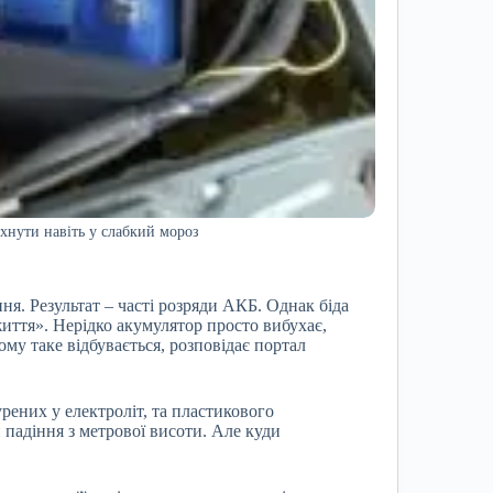
хнути навіть у слабкий мороз
я. Результат – часті розряди АКБ. Однак біда
життя». Нерідко акумулятор просто вибухає,
ому таке відбувається, розповідає портал
рених у електроліт, та пластикового
 падіння з метрової висоти. Але куди