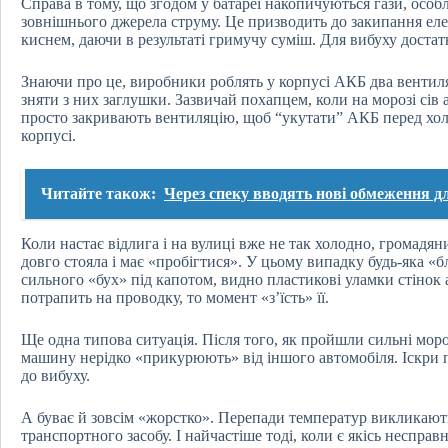
Справа в тому, що згодом у
батареї
накопичуються гази, особл
зовнішнього джерела струму. Це призводить до закипання еле
киснем, даючи в результаті гримучу суміш. Для вибуху достатн
Знаючи про це, виробники роблять у корпусі АКБ два вентиля
зняти з них заглушки. Зазвичай похапцем, коли на морозі сів 
просто закривають вентиляцію, щоб “укутати” АКБ перед хол
корпусі.
Читайте також:
Через спеку вводять нові обмеження дл
Коли настає відлига і на вулиці вже не так холодно, громад
довго стояла і має «пробігтися». У цьому випадку будь-яка «б
сильного «бух» під капотом, видно пластикові уламки стінок а
потрапить на проводку, то момент «з’їсть» її.
Ще одна типова ситуація. Після того, як пройшли сильні моро
машину нерідко «прикурюють» від іншого автомобіля. Іскри 
до вибуху.
А буває й зовсім «жорстко». Перепади температур викликают
транспортного засобу. І найчастіше тоді, коли є якісь несправн