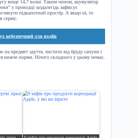
угу вище 14,7 вольт. Таким чином, акумулятор
юки” у проводці заздалегідь зафіксує
глянути підкапотний простір. А якщо ні, то
в сервіс.
х небезпечний для водіїв
 на предмет здуття, чистити від бруду сапуни і
ся нижче норми. Нічого складного у цьому немає.
тві зірки
9 міфів про продукти корпорації Apple,