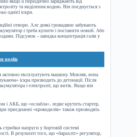
иво якщо її періодично заряджають від
ктроліту та виділення водню. Він поєднується з
ьо однієї іскри.
ційні отвори. Але деякі громадяни забувають
акумулятор і треба купити і поставити новий. Або
одами. Підсумок – швидка концентрація газів у
я водіїв
яни активно експлуатують машину. Мовляв, вона
лукаюча» іскра призводить до детонації. Після
кумулятора і електроліт, що витік. Якщо він
зи і АКБ, що «ослабла», ледве крутить стартер,
при приєднанні «крокодилів» також призводять
ь стрибки напруги у бортовій системі
ості. В результаті того, що «барахліт» регулятор,