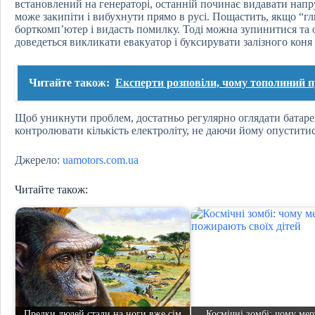
встановлений на генераторі, останній починає видавати напр
може закипіти і
вибухнути
прямо в русі. Пощастить, якщо “гл
борткомп’ютер і видасть помилку. Тоді можна зупинитися та о
доведеться викликати евакуатор і буксирувати залізного коня 
Читайте також:
Експерти розповіли, чому тополиний пу
Щоб уникнути проблем, достатньо регулярно оглядати батарею
контролювати кількість електроліту, не даючи йому опустити
Джерело:
uamotors.com.ua
Читайте також:
Предки людей стали на ноги вже сім
Космічні зомбі: чому мер