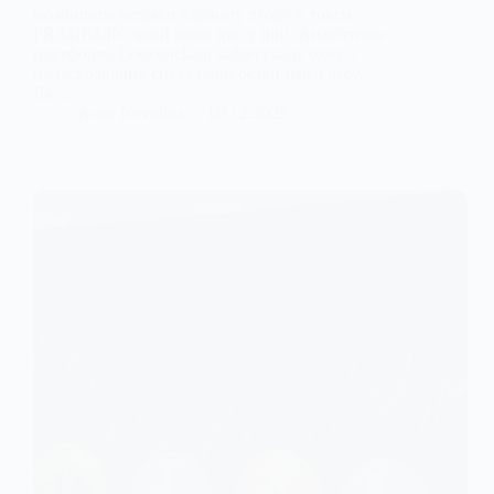
можливим завдяки вдалому входу в токен
FRANKLIN, який різко зріс у ціні. Аналітична
платформа Lookonchain зафіксувала одну з
найяскравіших спекуляцій останнього часу.
Як…
Anna Nevolina
09.12.2025