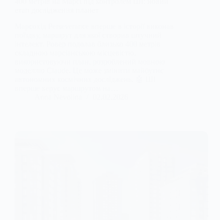
400 метрів на Марсі під контролем ШІ: новий
етап дослідження планет
Марсохід Perseverance вперше в історії виконав
поїздку, маршрут для якої створив штучний
інтелект. Ровер подолав близько 400 метрів
складною марсіанською місцевістю,
використовуючи план, розроблений мовною
моделлю Claude. Це може змінити майбутнє
автономних космічних досліджень. 🤖 ШІ
вперше керує маршрутом на…
Anna Nevolina
02.02.2026