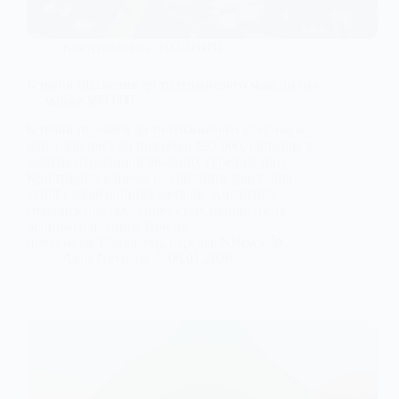
Криптовалюта
,
НОВИНИ
Біткойн підскочив до тритижневого максимуму
— майже $93 000
Біткойн піднявся до тритижневого максимуму,
наблизившись до позначки $93 000, і вперше з
жовтня перевищив 50-денну середню ціну.
Крипторинок почав наздоганяти зростання
акцій і дорогоцінних металів. Аналітики
говорять про поступову стабілізацію після
осіннього падіння. Про це
повідомляє Bloomberg, передає NNews. 🚀…
Anna Nevolina
06.01.2026