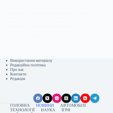
Світовий ринок криптовалют різко просів у
листопаді 2025 року, втративши понад $1 трлн
капіталізації після осінніх максимумів. Bitcoin
впав до $82–85 тис., але до кінця місяця
частково відіграв падіння. Аналітики
пояснюють корекцію фіксацією прибутку,
відтоками з ETF та зміною інвестиційних…
Anna Nevolina
26.11.2025
Використання матеріалу
Редакційна політика
Про нас
Контакти
Редакція
ГОЛОВНА
НОВИНИ
АВТОМОБІЛІ
ТЕХНОЛОГІЇ
НАУКА
ІГРИ