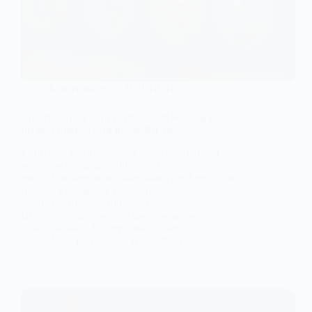
Криптовалюта
,
НОВИНИ
Крипторинок вибухнув: +$200 млрд за добу,
Біткоїн повернувся вище $91 тис.
Криптовалютний ринок різко відновився,
додавши близько $200 млрд капіталізації за одну
добу. Локомотивом зростання став Біткоїн, який
піднявся вище $91 тис. і показав
найпотужніший стрибок із травня 2025 року.
Що стало причиною різкого розвороту —
розбираємось. Крипторинок злетів до $3,08…
Anna Nevolina
03.12.2025