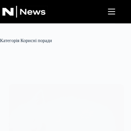
Перейти
до
вмісту
Категорія
Корисні поради