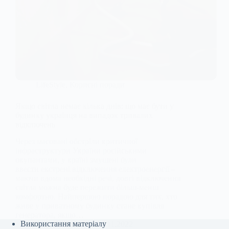
LifeStyle
,
Корисні поради
Якщо світла немає кілька днів: що має бути у
будинку українця на випадок тривалих
відключень
Через масовані обстріли критичної
інфраструктури України російськими
окупантами, у країні змушені були
ввести екстрені відключення електроенергії –
маючи вдома необхідні речі, довгі відключення
світла можна буде пережити більш-менш
комфортно. Найпершою порадою для тих, хто
живе у приватному будинку стане купівля
генератора, якщо…
Використання матеріалу
Anna Nevolina
04.11.2022