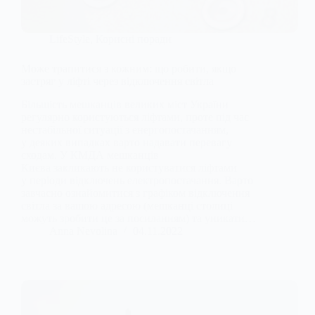
LifeStyle
,
Корисні поради
Може трапитися з кожним: що робити, якщо
застряг у ліфті через відключення світла
Більшість мешканців великих міст України
регулярно користуються ліфтами, проте під час
нестабільної ситуації з енергопостачанням,
у деяких випадках варто надавати перевагу
сходам. У КМДА мешканців
Києва закликають не користуватися ліфтами
у періоди відключень електропостачання. Варто
завчасно ознайомитися з графіком відключення
світла за вашою адресою (мешканці столиці
можуть зробити це за посиланням) та уникати…
Anna Nevolina
04.11.2022