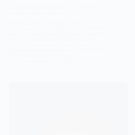
У Данії випадково знайшли рідкісний скарб
вікінгів із чистого золота
Північна Данія стала місцем однієї з
найгучніших археологічних знахідок останніх
років. У лісовій місцевості археологи виявили
шість масивних золотих браслетів епохи
вікінгів, які вже назвали третім за величиною
золотим скарбом цього періоду в історії країни.
Про це повідомляє NNews із…
Anna Nevolina
12.05.2026