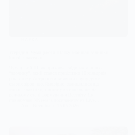
НАУКА
Усередині Чумацького Шляху знайшли залишки
іншої галактики
Чумацький Шлях приховує сліди космічного
“злочину”, який стався приблизно 10 мільярдів
років тому. Астрономи виявили групу дуже
старих зірок, що, ймовірно, залишилися від
іншої галактики, поглинутої нашою ще на
ранньому етапі формування Всесвіту. Як
повідомляє NNews із посиланням на Live…
Anna Nevolina
15.05.2026