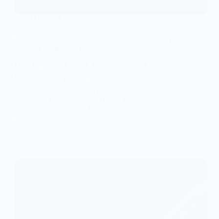
НАУКА
Вчені знайшли можливий слід темної матерії у
старому космічному сигналі
Гравітаційний сигнал, зафіксований ще у 2019
році, несподівано знову опинився в центрі
уваги фізиків. Новий аналіз показав: одна з
подій злиття чорних дір могла відбуватися
всередині щільної хмари темної матерії —
загадкової речовини, яка, ймовірно, становить
більшу частину маси Всесвіту.…
Anna Nevolina
19.05.2026