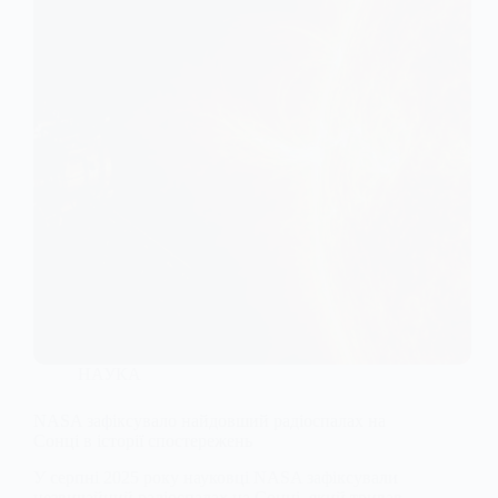
НАУКА
NASA зафіксувало найдовший радіоспалах на
Сонці в історії спостережень
У серпні 2025 року науковці NASA зафіксували
незвичайний радіоспалах на Сонці, який тривав