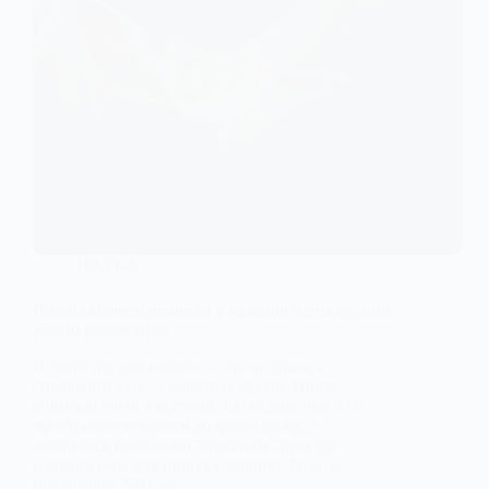
НАУКА
Японські вчені виявили у кажанів неймовірний
спосіб полювання
Нічний ліс для кажана — це не тиша, а
справжній хаос із відбитих звуків. Проте
японські вчені з’ясували, що підковоноси не
просто адаптувалися до цього шуму, а
навчилися буквально “очищати” простір
навколо себе для пошуку здобичі. Про це
повідомляє NNews…