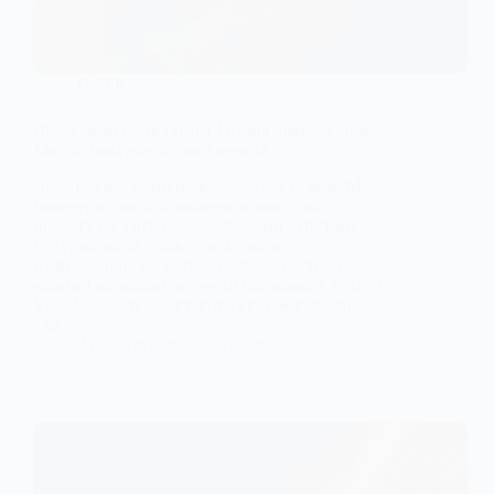
НАУКА
Люди можуть дістатися Титана швидше, ніж
Марса: нові розрахунки вчених
Людство все активніше дивиться за межі Марса.
Інженери вже прораховують можливість
польоту на Титан — найбільший супутник
Сатурна, який вважається одним із
найцікавіших об’єктів Сонячної системи. За
новими оцінками, ядерний плазмовий двигун
VASIMR здатен доставити екіпаж туди лише за
149…
Anna Nevolina
18.05.2026