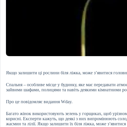
Якщо залишити ці рослини біля ліжка, може з’явитися головн
Спальня – особливе місце у будинку, яке має передавати атмос
зайвими шафами, полицями та навіть деякими кімнатними р
Про це повідомляє видання Wday.
Багато жінок використовують зелень у горщиках, щоб урізнома
корисні. Експерти кажуть, що деякі з них випромінюють солод
жасмин та лілії. Якщо залишити їх біля ліжка, може з’явитися