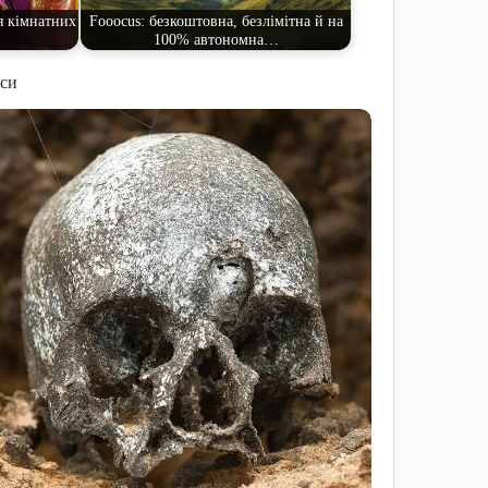
я кімнатних
Fooocus: безкоштовна, безлімітна й на
100% автономна…
иси