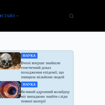
ФСТАЙЛ
НАУКА
Вчені вперше знайшли
генетичний доказ
походження епідемії, що
знищила мільйони людей
НАУКА
Великий адронний колайдер
міг випадково знайти сліди
темної матерії