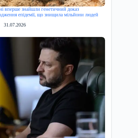
ні вперше знайшли генетичний доказ
одження епідемії, що знищила мільйони людей
31.07.2026