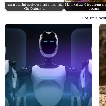
Антигравійні поліуретанові плівки від
Магія світла: Фіто лампи дл
Clif Designs:…
рослин
Пов’язані зап