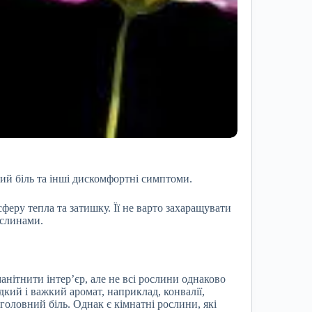
ий біль та інші дискомфортні симптоми.
феру тепла та затишку. Її не варто захаращувати
ослинами.
нітнити інтер’єр, але не всі рослини однаково
кий і важкий аромат, наприклад, конвалії,
 головний біль. Однак є кімнатні рослини, які