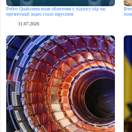
Робот Qualcomm впав обличчям у підлогу під час
Вче
презентації: відео стало вірусним
пох
31.07.2026