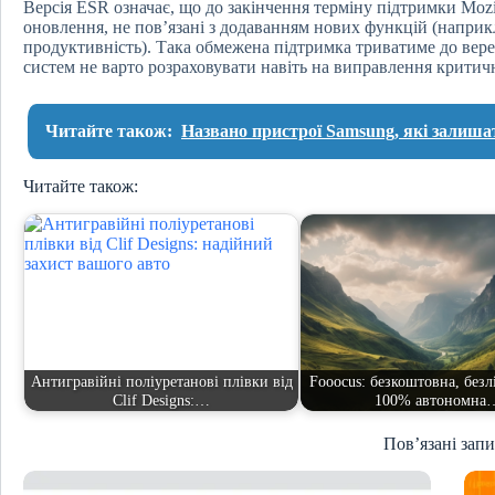
Версія ESR означає, що до закінчення терміну підтримки Mozi
оновлення, не пов’язані з додаванням нових функцій (наприк
продуктивність). Така обмежена підтримка триватиме до верес
систем не варто розраховувати навіть на виправлення критич
Читайте також:
Названо пристрої Samsung, які залишат
Читайте також:
Антигравійні поліуретанові плівки від
Fooocus: безкоштовна, безл
Clif Designs:…
100% автономна
Пов’язані зап