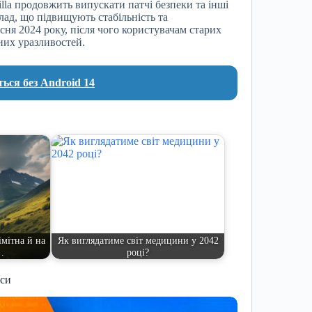
lla продовжить випускати патчі безпеки та інші
лад, що підвищують стабільність та
ня 2024 року, після чого користувачам старих
них уразливостей.
ься без Android 14
імітна й на
Як виглядатиме світ медицини у 2042
…
році?
иси