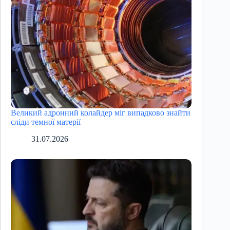
Великий адронний колайдер міг випадково знайти
сліди темної матерії
31.07.2026