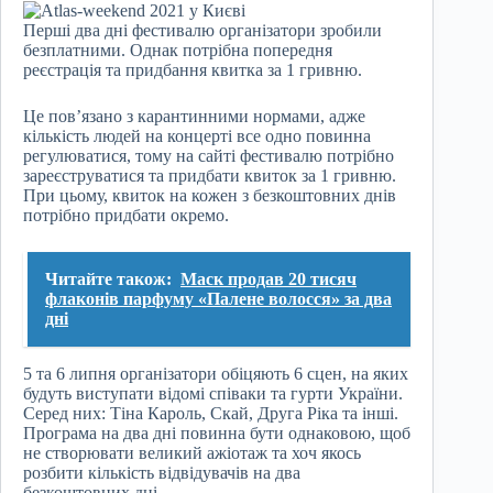
Перші два дні фестивалю організатори зробили
безплатними. Однак потрібна попередня
реєстрація та придбання квитка за 1 гривню.
Це пов’язано з карантинними нормами, адже
кількість людей на концерті все одно повинна
регулюватися, тому на сайті фестивалю потрібно
зареєструватися та придбати квиток за 1 гривню.
При цьому, квиток на кожен з безкоштовних днів
потрібно придбати окремо.
Читайте також:
Маск продав 20 тисяч
флаконів парфуму «Палене волосся» за два
дні
5 та 6 липня організатори обіцяють 6 сцен, на яких
будуть виступати відомі співаки та гурти України.
Серед них: Тіна Кароль, Скай, Друга Ріка та інші.
Програма на два дні повинна бути однаковою, щоб
не створювати великий ажіотаж та хоч якось
розбити кількість відвідувачів на два
безкоштовних дні.