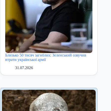
Близько 50 тисяч загиблих: Зеленський озвучив
втрати української армії
31.07.2026