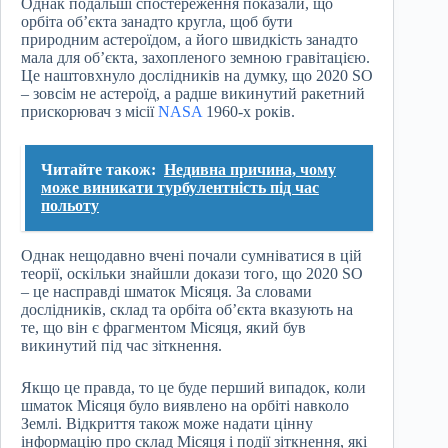
Однак подальші спостереження показали, що
орбіта об’єкта занадто кругла, щоб бути
природним астероїдом, а його швидкість занадто
мала для об’єкта, захопленого земною гравітацією.
Це наштовхнуло дослідників на думку, що 2020 SO
– зовсім не астероїд, а радше викинутий ракетний
прискорювач з місії
NASA
1960-х років.
Читайте також:
Недивна причина, чому
може виникати турбулентність під час
польоту
Однак нещодавно вчені почали сумніватися в цій
теорії, оскільки знайшли докази того, що 2020 SO
– це насправді шматок Місяця. За словами
дослідників, склад та орбіта об’єкта вказують на
те, що він є фрагментом Місяця, який був
викинутий під час зіткнення.
Якщо це правда, то це буде перший випадок, коли
шматок Місяця було виявлено на орбіті навколо
Землі. Відкриття також може надати цінну
інформацію про склад Місяця і події зіткнення, які