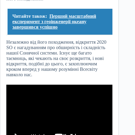
Читайте також:
Перший масштабний
експеримент з геоінженерії океану
завершився успішно
Незалежно від його походження, відкриття 2020
SO є нагадуванням про обширність і складність
нашої Сонячної системи. Існує ще багато
таємниць, які чекають на своє розкриття, і нові
відкриття, подібні до цього, є захоплюючим
кроком вперед у нашому розумінні Всесвіту
навколо нас.