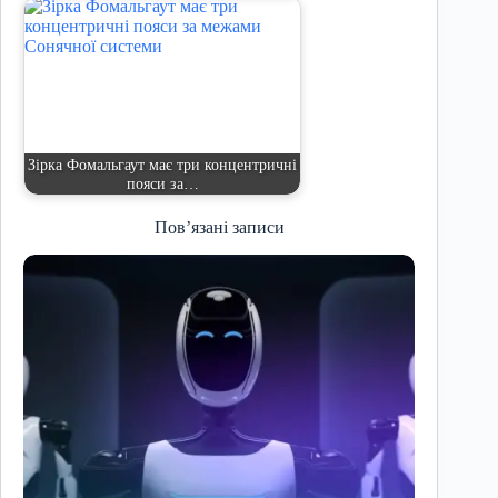
Зірка Фомальгаут має три концентричні
пояси за…
Пов’язані записи