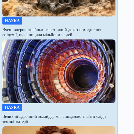
НАУКА
Вчені вперше знайшли генетичний доказ походження
епідемії, що знищила мільйони людей
НАУКА
Великий адронний колайдер міг випадково знайти сліди
темної матерії