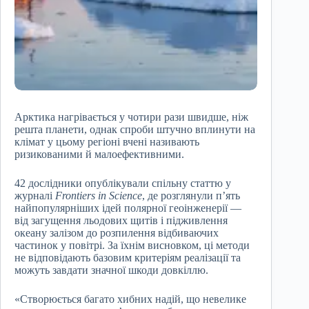
Арктика нагрівається у чотири рази швидше, ніж
решта планети, однак спроби штучно вплинути на
клімат у цьому регіоні вчені називають
ризикованими й малоефективними.
42 дослідники опублікували спільну статтю у
журналі
Frontiers in Science
, де розглянули п’ять
найпопулярніших ідей полярної геоінженерії —
від загущення льодових щитів і підживлення
океану залізом до розпилення відбиваючих
частинок у повітрі. За їхнім висновком, ці методи
не відповідають базовим критеріям реалізації та
можуть завдати значної шкоди довкіллю.
«Створюється багато хибних надій, що невелике