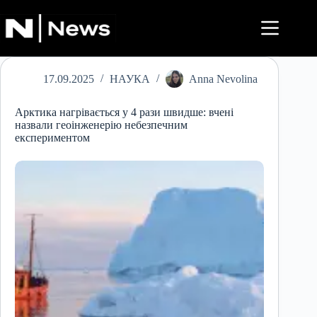
Перейти
до
вмісту
17.09.2025
НАУКА
Anna Nevolina
Арктика нагрівається у 4 рази швидше: вчені
назвали геоінженерію небезпечним
експериментом