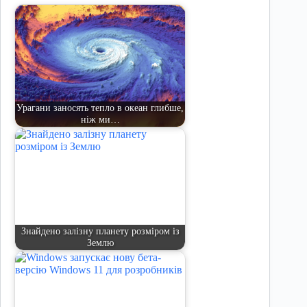
Урагани заносять тепло в океан глибше,
ніж ми…
Знайдено залізну планету розміром із
Землю