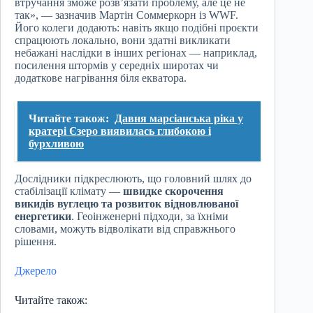
втручання зможе розв’язати проблему, але це не
так», — зазначив Мартін Соммеркорн із WWF.
Його колеги додають: навіть якщо подібні проєкти
спрацюють локально, вони здатні викликати
небажані наслідки в інших регіонах — наприклад,
посилення штормів у середніх широтах чи
додаткове нагрівання біля екватора.
Читайте також:
Давня марсіанська ріка у
кратері Єзеро виявилась глибокою і
бурхливою
Дослідники підкреслюють, що головний шлях до
стабілізації клімату —
швидке скорочення
викидів вуглецю та розвиток відновлюваної
енергетики
. Геоінженерні підходи, за їхніми
словами, можуть відволікати від справжнього
рішення.
Джерело
Читайте також: