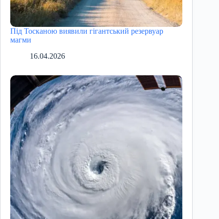
Під Тосканою виявили гігантський резервуар
магми
16.04.2026