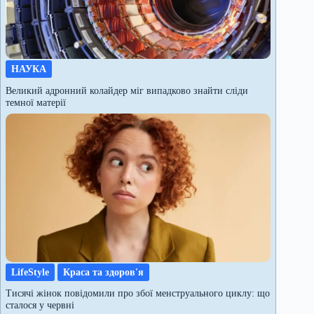
НАУКА
Великий адронний колайдер міг випадково знайти сліди
темної матерії
LifeStyle
Краса та здоров'я
Тисячі жінок повідомили про збої менструального циклу: що
сталося у червні