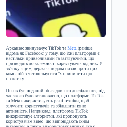
Арканзас звинувачує TikTok та
Meta
(раніше
відома як Facebook) у тому, що їхні платформи є
настільки привабливими та затягуючими, що
призводять до залежності користувачів від них. У
зв’язку з цим, держава подала позов проти цих
компаній з метою змусити їх припинити цю
практику.
Позов був поданий після довгого дослідження, під
час якого було встановлено, що платформи TikTok
та Meta використовують різні техніки, щоб
залучити користувачів та збільшити їхню
активність. Наприклад, платформа TikTok
використовує алгоритми, які пропонують
користувачам відео, що відповідають їхнім
інтересам, а також використовує музику, яка є