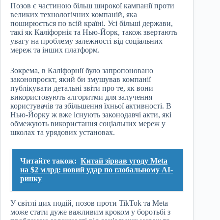
Позов є частиною більш широкої кампанії проти
великих технологічних компаній, яка
поширюється по всій країні. Усі більші держави,
такі як Каліфорнія та Нью-Йорк, також звертають
увагу на проблему залежності від соціальних
мереж та інших платформ.
Зокрема, в Каліфорнії було запропоновано
законопроєкт, який би змушував компанії
публікувати детальні звіти про те, як вони
використовують алгоритми для залучення
користувачів та збільшення їхньої активності. В
Нью-Йорку ж вже існують законодавчі акти, які
обмежують використання соціальних мереж у
школах та урядових установах.
Читайте також:
Китай зірвав угоду Meta
на $2 млрд: новий удар по глобальному AI-
ринку
У світлі цих подій, позов проти TikTok та Meta
може стати дуже важливим кроком у боротьбі з