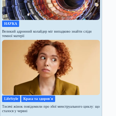
НАУКА
Великий адронний колайдер міг випадково знайти сліди
темної матерії
LifeStyle
Краса та здоров'я
Тисячі жінок повідомили про збої менструального циклу: що
сталося у червні