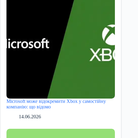
Microsoft може відокремити Xbox у самостійну
компанію: що відомо
14.06.2026