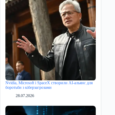
Nvidia, Microsoft і SpaceX створили AI-альянс для
боротьби з кіберзагрозами
28.07.2026