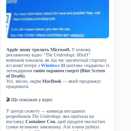
Apple знову тролить Microsoft.
У новому
рекламному відео
“The Underdogs: BSoD”
компанія показала, як під час презентації стартапу
всі комп’ютери з
Windows
11
раптово «падають» із
легендарним
синім екраном смерті (Blue Screen
of Death)
.
Усе, звісно, окрім
MacBook
— який продовжує
працювати.
🎬 Що показали у відео
У центрі сюжету — команда вигаданих
розробників
The Underdogs
, яка приїхала на
виставку
Container Con
, щоб продати екологічні
сумки великому замовнику. Але плани руйнує