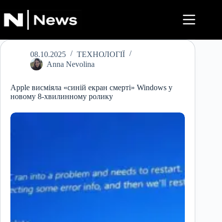
Перейти
до
вмісту
08.10.2025
ТЕХНОЛОГІЇ
Anna Nevolina
Apple висміяла «синій екран смерті» Windows у
новому 8-хвилинному ролику