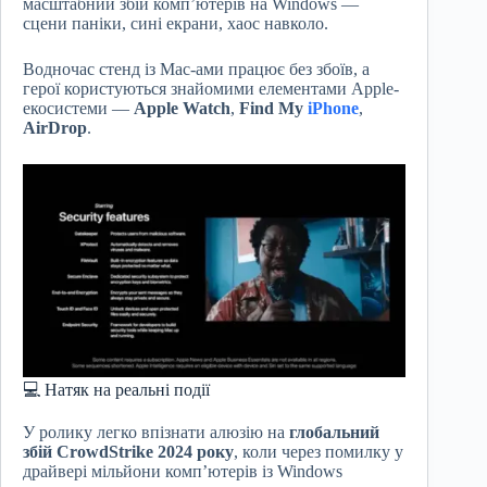
масштабний збій комп’ютерів на Windows —
сцени паніки, сині екрани, хаос навколо.
Водночас стенд із Mac-ами працює без збоїв, а
герої користуються знайомими елементами Apple-
екосистеми —
Apple Watch
,
Find My
iPhone
,
AirDrop
.
💻 Натяк на реальні події
У ролику легко впізнати алюзію на
глобальний
збій CrowdStrike 2024 року
, коли через помилку у
драйвері мільйони комп’ютерів із Windows