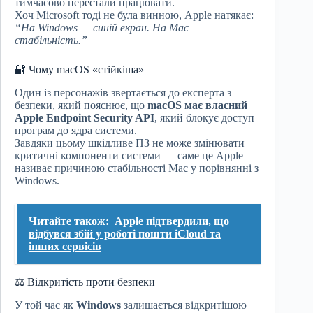
тимчасово перестали працювати.
Хоч Microsoft тоді не була винною, Apple натякає:
“На Windows — синій екран. На Mac —
стабільність.”
🔐 Чому macOS «стійкіша»
Один із персонажів звертається до експерта з
безпеки, який пояснює, що
macOS має власний
Apple Endpoint Security API
, який блокує доступ
програм до ядра системи.
Завдяки цьому шкідливе ПЗ не може змінювати
критичні компоненти системи — саме це Apple
називає причиною стабільності Mac у порівнянні з
Windows.
Читайте також:
Apple підтвердили, що
відбувся збій у роботі пошти iCloud та
інших сервісів
⚖️ Відкритість проти безпеки
У той час як
Windows
залишається відкритішою