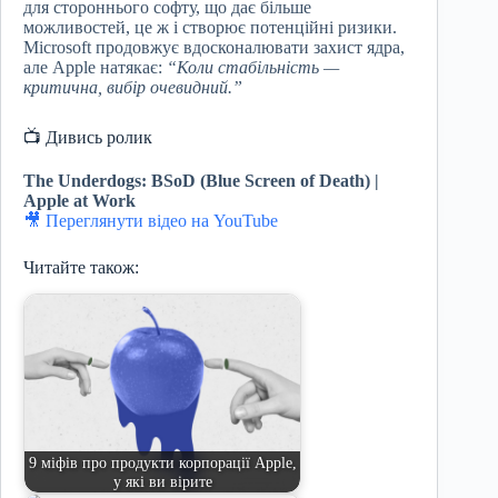
для стороннього софту, що дає більше
можливостей, це ж і створює потенційні ризики.
Microsoft продовжує вдосконалювати захист ядра,
але Apple натякає:
“Коли стабільність —
критична, вибір очевидний.”
📺 Дивись ролик
The Underdogs: BSoD (Blue Screen of Death) |
Apple at Work
🎥 Переглянути відео на YouTube
Читайте також:
9 міфів про продукти корпорації Apple,
у які ви вірите