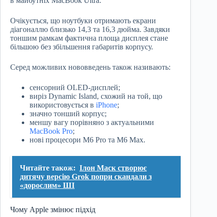
в майбутніх MacBook Ultra.
Очікується, що ноутбуки отримають екрани
діагоналлю близько 14,3 та 16,3 дюйма. Завдяки
тоншим рамкам фактична площа дисплея стане
більшою без збільшення габаритів корпусу.
Серед можливих нововведень також називають:
сенсорний OLED-дисплей;
виріз Dynamic Island, схожий на той, що
використовується в
iPhone
;
значно тонший корпус;
меншу вагу порівняно з актуальними
MacBook Pro
;
нові процесори M6 Pro та M6 Max.
Читайте також:
Ілон Маск створює
дитячу версію Grok попри скандали з
«дорослим» ШІ
Чому Apple змінює підхід