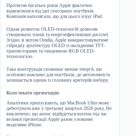
Протягом багатьох років Apple фактично
відмовлялася від ідеї сенсорних ноутбуків.
Компанія наполягала, що для цього існує iPad.
Однак розвиток OLED-технологій дозволяє
створювати тонші та енергоефективніші дисплеї.
Згідно зі звітом Omdia, Apple використовуватиме
гібридну архітектуру OLED із оксидними TFT-
транзисторами та тандемною RGB OLED-
технологією.
Така конструкція споживає менше енергії, що
особливо важливо для ноутбуків, де автономність
залишається одним із головних критеріїв вибору.
Коли чекати презентацію
Аналітики припускають, що MacBook Ultra може
дебютувати вже у третьому кварталі 2026 року. Не
виключено, що анонс відбудеться восени під час
великої презентації Apple разом з новими
моделями iPhone.