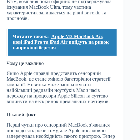
Втім, компанія поки офіційно не підтверджувала
існування MacBook Ultra, тому частина
характеристик залишається на рівні витоків та
прогнозів.
Читайте також:
Apple M3 MacBook Air,
нові iPad Pro та iPad Air вийдуть на ринок
наприкінці березня
Чому це важливо
Якщо Apple справді представить сенсорний
MacBook, це стане зміною багаторічної стратегії
компанії. Новинка може започаткувати
найбільший редизайн ноутбуків Mac з часів
переходу на процесори Apple Silicon та суттєво
вплинути на весь ринок преміальних ноутбуків.
Цікавий факт
Перші чутки про сенсорний MacBook з’явилися
понад десять років тому, але Apple послідовно
заперечувала необхідність такого пристрою. Тепер