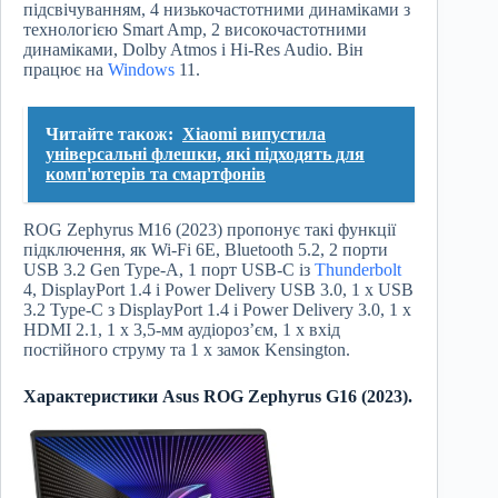
підсвічуванням, 4 низькочастотними динаміками з
технологією Smart Amp, 2 високочастотними
динаміками, Dolby Atmos і Hi-Res Audio. Він
працює на
Windows
11.
Читайте також:
Xiaomi випустила
універсальні флешки, які підходять для
комп'ютерів та смартфонів
ROG Zephyrus M16 (2023) пропонує такі функції
підключення, як Wi-Fi 6E, Bluetooth 5.2, 2 порти
USB 3.2 Gen Type-A, 1 порт USB-C із
Thunderbolt
4, DisplayPort 1.4 і Power Delivery USB 3.0, 1 x USB
3.2 Type-C з DisplayPort 1.4 і Power Delivery 3.0, 1 x
HDMI 2.1, 1 x 3,5-мм аудіороз’єм, 1 x вхід
постійного струму та 1 x замок Kensington.
Характеристики Asus ROG Zephyrus G16 (2023).