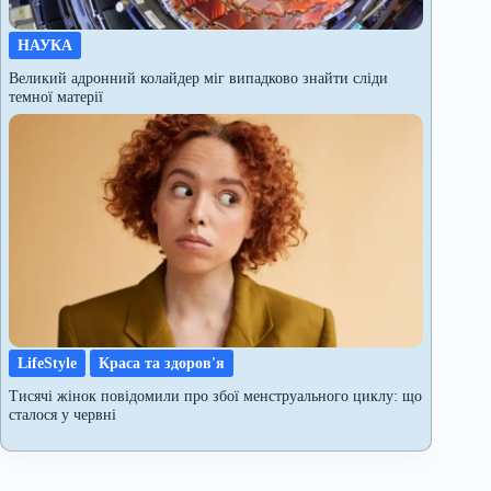
НАУКА
Великий адронний колайдер міг випадково знайти сліди
темної матерії
LifeStyle
Краса та здоров'я
Тисячі жінок повідомили про збої менструального циклу: що
сталося у червні