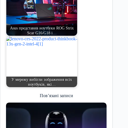
Asus представив ноутбуки ROG Strix
Scar G16/G18 і…
У мережу вибігли зображення всіх
ноутбуків, які…
Пов’язані записи