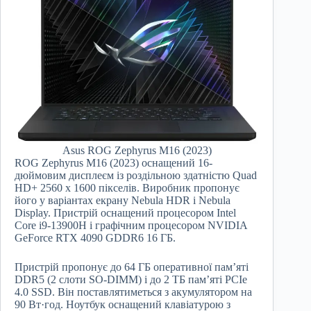
Asus ROG Zephyrus M16 (2023)
ROG Zephyrus M16 (2023) оснащений 16-
дюймовим дисплеєм із роздільною здатністю Quad
HD+ 2560 x 1600 пікселів. Виробник пропонує
його у варіантах екрану Nebula HDR і Nebula
Display. Пристрій оснащений процесором Intel
Core i9-13900H і графічним процесором NVIDIA
GeForce RTX 4090 GDDR6 16 ГБ.
Пристрій пропонує до 64 ГБ оперативної пам’яті
DDR5 (2 слоти SO-DIMM) і до 2 ТБ пам’яті PCIe
4.0 SSD. Він поставлятиметься з акумулятором на
90 Вт·год. Ноутбук оснащений клавіатурою з