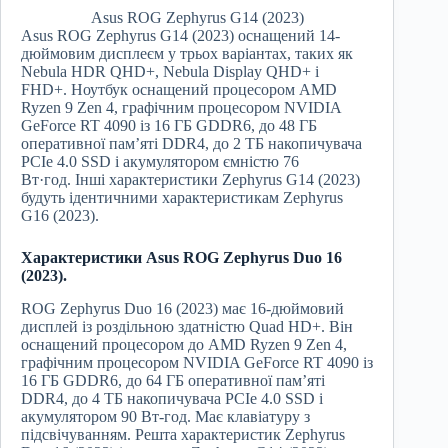
Asus ROG Zephyrus G14 (2023)
Asus ROG Zephyrus G14 (2023) оснащений 14-
дюймовим дисплеєм у трьох варіантах, таких як
Nebula HDR QHD+, Nebula Display QHD+ і
FHD+. Ноутбук оснащений процесором AMD
Ryzen 9 Zen 4, графічним процесором NVIDIA
GeForce RT 4090 із 16 ГБ GDDR6, до 48 ГБ
оперативної пам’яті DDR4, до 2 ТБ накопичувача
PCIe 4.0 SSD і акумулятором ємністю 76
Вт·год. Інші характеристики Zephyrus G14 (2023)
будуть ідентичними характеристикам Zephyrus
G16 (2023).
Характеристики Asus ROG Zephyrus Duo 16
(2023).
ROG Zephyrus Duo 16 (2023) має 16-дюймовий
дисплей із роздільною здатністю Quad HD+. Він
оснащений процесором до AMD Ryzen 9 Zen 4,
графічним процесором NVIDIA GeForce RT 4090 із
16 ГБ GDDR6, до 64 ГБ оперативної пам’яті
DDR4, до 4 ТБ накопичувача PCIe 4.0 SSD і
акумулятором 90 Вт-год. Має клавіатуру з
підсвічуванням. Решта характеристик Zephyrus