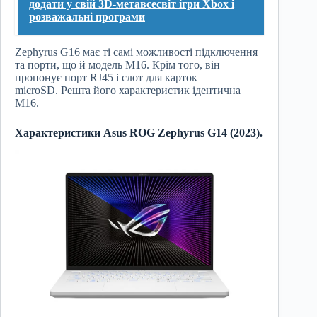
додати у свій 3D-метавсесвіт ігри Xbox і
розважальні програми
Zephyrus G16 має ті самі можливості підключення
та порти, що й модель M16. Крім того, він
пропонує порт RJ45 і слот для карток
microSD. Решта його характеристик ідентична
M16.
Характеристики Asus ROG Zephyrus G14 (2023).