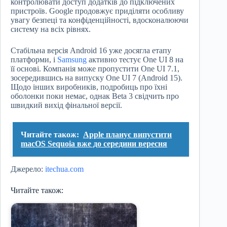
контролювати доступ додатків до підключених
пристроїв. Google продовжує приділяти особливу
увагу безпеці та конфіденційності, вдосконалюючи
систему на всіх рівнях.
Стабільна версія Android 16 уже досягла етапу
платформи, і
Samsung
активно тестує One UI 8 на
її основі. Компанія може пропустити One UI 7.1,
зосередившись на випуску One UI 7 (Android 15).
Щодо інших виробників, подробиць про їхні
оболонки поки немає, однак Beta 3 свідчить про
швидкий вихід фінальної версії.
Читайте також:
Apple планує випустити
macOS Sequoia вже до середини вересня
Джерело:
itechua.com
Читайте також: