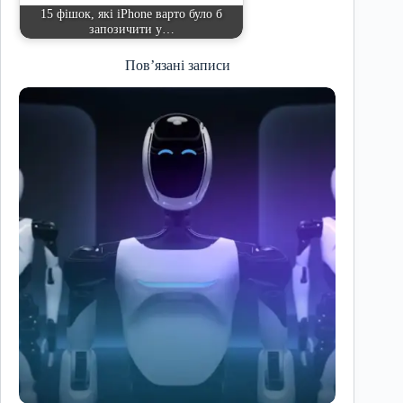
15 фішок, які iPhone варто було б
запозичити у…
Пов’язані записи