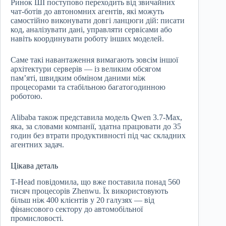
Ринок ШІ поступово переходить від звичайних
чат-ботів до автономних агентів, які можуть
самостійно виконувати довгі ланцюги дій: писати
код, аналізувати дані, управляти сервісами або
навіть координувати роботу інших моделей.
Саме такі навантаження вимагають зовсім іншої
архітектури серверів — із великим обсягом
пам’яті, швидким обміном даними між
процесорами та стабільною багатогодинною
роботою.
Alibaba також представила модель Qwen 3.7-Max,
яка, за словами компанії, здатна працювати до 35
годин без втрати продуктивності під час складних
агентних задач.
Цікава деталь
T-Head повідомила, що вже поставила понад 560
тисяч процесорів Zhenwu. Їх використовують
більш ніж 400 клієнтів у 20 галузях — від
фінансового сектору до автомобільної
промисловості.