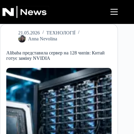
Перейти
до
вмісту
21.05.2026
ТЕХНОЛОГІЇ
Anna Nevolina
Alibaba представила сервер на 128 чипів: Китай
готує заміну NVIDIA