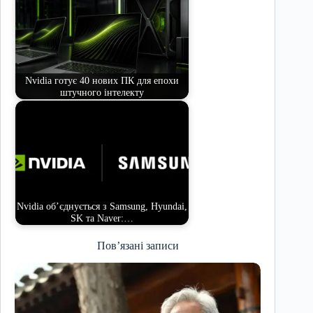
Nvidia готує 40 нових ПК для епохи
штучного інтелекту
Nvidia об’єднується з Samsung, Hyundai,
SK та Naver:…
Пов’язані записи