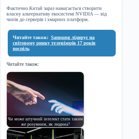
Фактично Китай зараз намагається створити
власну альтернативу екосистемі NVIDIA — від
чипів до серверів і хмарних платформ.
Читайте також:
Samsung лідирує на
світовому ринку телевізорів 17 років
поспіль
Читайте також:
Чи може штучний інтелект стати таким
же розумним, як людина?