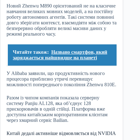
Новий Zhenwu M890 орієнтований не на класичне
навчання великих мовних моделей, а на постійну
роботу автономних агентів. Такі системи повинні
довго зберігати контекст, взаємодіяти між собою та
безперервно обробляти великі масиви даних у
режимі реального часу.
Читайте також:
Названо смартфон, який
заряджається найшвидше на планеті
У Alibaba заявили, що продуктивність нового
процесора приблизно утричі перевищує
можливості попереднього покоління Zhenwu 810E.
Разом із чипом компанія показала серверну
систему Panjiu AL128, яка об’єднує 128
прискорювачів в одній стійці. Платформа вже
доступна китайським корпоративним клієнтам
через хмарний сервіс Bailian.
Китай дедалі активніше відмовляється від NVIDIA