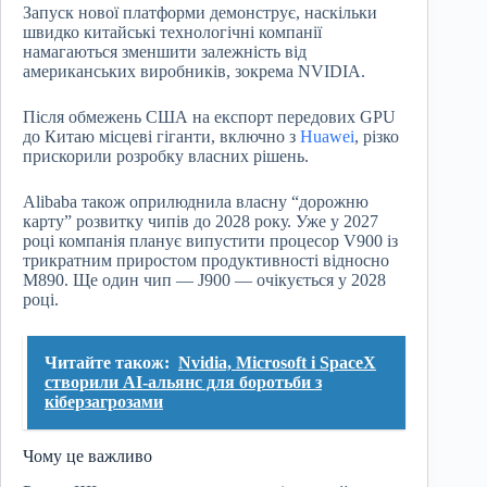
Запуск нової платформи демонструє, наскільки
швидко китайські технологічні компанії
намагаються зменшити залежність від
американських виробників, зокрема NVIDIA.
Після обмежень США на експорт передових GPU
до Китаю місцеві гіганти, включно з
Huawei
, різко
прискорили розробку власних рішень.
Alibaba також оприлюднила власну “дорожню
карту” розвитку чипів до 2028 року. Уже у 2027
році компанія планує випустити процесор V900 із
трикратним приростом продуктивності відносно
M890. Ще один чип — J900 — очікується у 2028
році.
Читайте також:
Nvidia, Microsoft і SpaceX
створили AI-альянс для боротьби з
кіберзагрозами
Чому це важливо