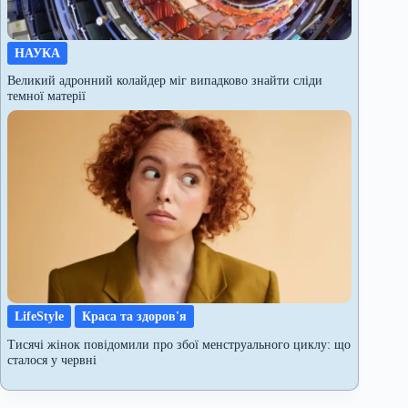
НАУКА
Великий адронний колайдер міг випадково знайти сліди
темної матерії
LifeStyle
Краса та здоров'я
Тисячі жінок повідомили про збої менструального циклу: що
сталося у червні