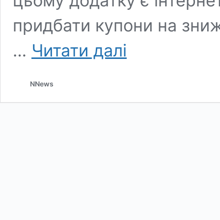
цьому додатку є інтерне
придбати купони на зни
Заробляй
…
Читати далі
криптовалюту
на
кроках
NNews