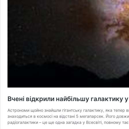
Вчені відкрили найбільшу галактику у В
Астрономи щойно знайшли гігантську галактику, яка тепер вв
знаходиться в космосі на відстані 5 мегапарсек. Його довж
радіогалактики – це ще одна загадка у Всесвіті, повному т