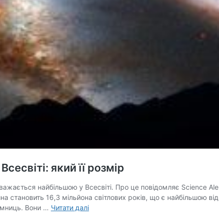
сесвіті: який її розмір
ажається найбільшою у Всесвіті. Про це повідомляє Science Aler
ина становить 16,3 мільйона світлових років, що є найбільшою в
Вчені
аємниць. Вони …
Читати далі
відкрили