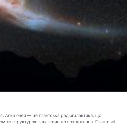
t. Альціоней — це гігантська радіогалактика, що
ідомою структурою галактичного походження. Гігантські