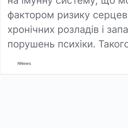
на імунну систему, що 
фактором ризику серцев
хронічних розладів і зап
порушень психіки. Таког
NNews