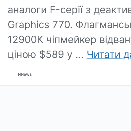
аналоги F-серії з деакт
Graphics 770. Флагманськ
12900K чіпмейкер відван
ціною $589 у …
Читати д
NNews