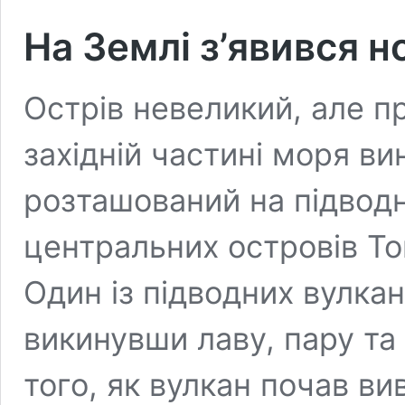
На Землі з’явився н
Острів невеликий, але п
західній частині моря ви
розташований на підводні
центральних островів То
Один із підводних вулкан
викинувши лаву, пару та 
того, як вулкан почав в