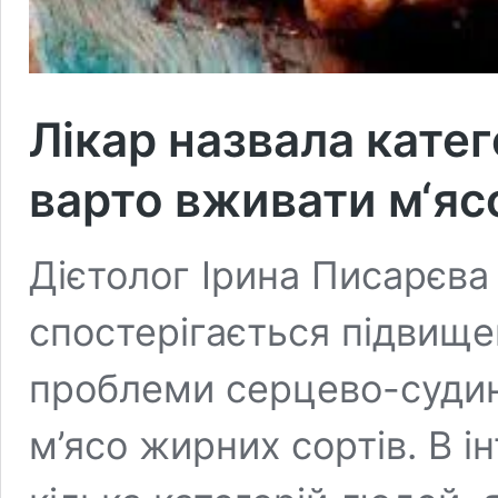
Лікар назвала катег
варто вживати м‘яс
Дієтолог Ірина Писарєва
спостерігається підвище
проблеми серцево-судинн
м’ясо жирних сортів. В і