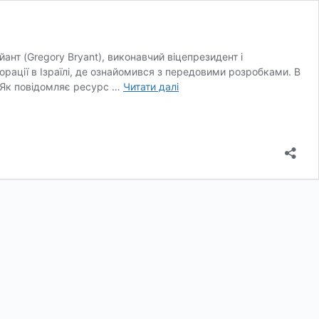
айант (Gregory Bryant), виконавчий віцепрезидент і
орації в Ізраїлі, де ознайомився з передовими розробками. В
Intel
. Як повідомляє ресурс …
Читати далі
допустила
витік
інформації
про
інтерфейс
Thunderbolt
5