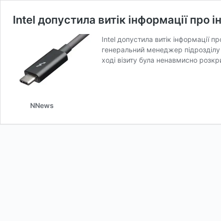
Intel допустила витік інформації про 
Intel допустила витік інформації пр
генеральний менеджер підрозділу I
ході візиту була ненавмисно розк
NNews