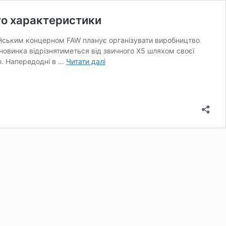
то характеристики
тайським концерном FAW планує організувати виробництво
новинка відрізнятиметься від звичного X5 шляхом своєї
Новий
ю. Напередодні в …
Читати далі
BMW
X5
скоро
надійде
в
продаж:
кросовер
показали
на
фото
та
розкрито
характеристики